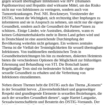
gegen sexuell übertragbare Infektionen wie HPV (Humanes
Papillomavirus) und Hepatitis sind wirksame Mittel, um das Risiko
nicht nur von Infektionen zu verringern, sondern auch von
Tumorerkrankungen. Prof. NH. Brockmeyer, Vorsitzender der
DSTIG, betont die Wichtigkeit, sich rechtzeitig über Impfungen zu
informieren und sie in Anspruch zu nehmen, um nicht nur die eigene
Gesundheit, sondern auch die Gesundheit der Partner*innen zu
schützen.. Einige Länder, wie Australien, diskutieren, wann es
keinen Gebärmutterhalskrebs mehr in Ihrem Land geben wird und
in Deutschland ist eine ausreichende Durchimpfung der
Bevölkerung weiterhin nicht gelungen. Ein weiteres zentrales
Thema ist die Vielfalt der Testmöglichkeiten für sexuell übertragbare
Infektionen. Von traditionellen medizinischen Tests in
Gesundheitseinrichtungen bis hin zu modernen, diskreten Heimtests
bieten die verschiedenen Optionen die Möglichkeit zur frühzeitigen
Erkennung und Behandlung von STI. Die Botschaft lautet:
Regelmäßige Tests sind ein bedeutender Schritt, um die eigene
sexuelle Gesundheit zu erhalten und die Verbreitung von
Infektionen einzudämmen.
Neben diesen Themen hebt die DSTIG auch das Thema „Konsens“
in der Sexualität hervor. „Einvernehmlichkeit und gegenseitiger
Respekt sind grundlegende Elemente in sexuellen Beziehungen, die
auch der sexuellen Gesundheit dienen“, sagte Harriet Langanke,
Sexualwissenschaftlerin und Beraterin des DSTIG-Vorstands. Der