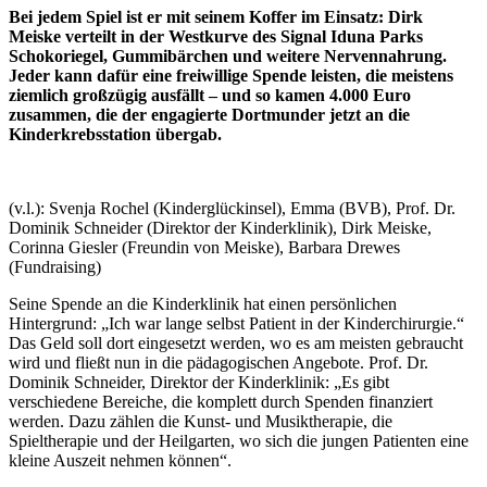
Bei jedem Spiel ist er mit seinem Koffer im Einsatz: Dirk
Meiske verteilt in der Westkurve des Signal Iduna Parks
Schokoriegel, Gummibärchen und weitere Nervennahrung.
Jeder kann dafür eine freiwillige Spende leisten, die meistens
ziemlich großzügig ausfällt – und so kamen 4.000 Euro
zusammen, die der engagierte Dortmunder jetzt an die
Kinderkrebsstation übergab.
(v.l.): Svenja Rochel (Kinderglückinsel), Emma (BVB), Prof. Dr.
Dominik Schneider (Direktor der Kinderklinik), Dirk Meiske,
Corinna Giesler (Freundin von Meiske), Barbara Drewes
(Fundraising)
Seine Spende an die Kinderklinik hat einen persönlichen
Hintergrund: „Ich war lange selbst Patient in der Kinderchirurgie.“
Das Geld soll dort eingesetzt werden, wo es am meisten gebraucht
wird und fließt nun in die pädagogischen Angebote. Prof. Dr.
Dominik Schneider, Direktor der Kinderklinik: „Es gibt
verschiedene Bereiche, die komplett durch Spenden finanziert
werden. Dazu zählen die Kunst- und Musiktherapie, die
Spieltherapie und der Heilgarten, wo sich die jungen Patienten eine
kleine Auszeit nehmen können“.