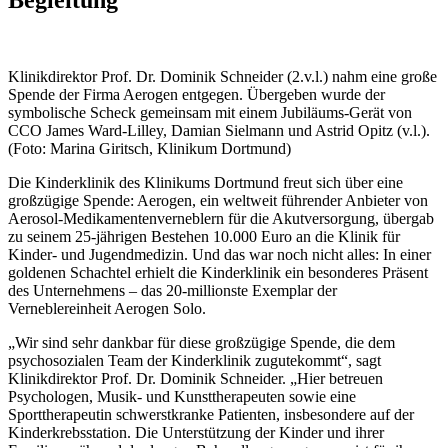
Klinikdirektor Prof. Dr. Dominik Schneider (2.v.l.) nahm eine große
Spende der Firma Aerogen entgegen. Übergeben wurde der
symbolische Scheck gemeinsam mit einem Jubiläums-Gerät von
CCO James Ward-Lilley, Damian Sielmann und Astrid Opitz (v.l.).
(Foto: Marina Giritsch, Klinikum Dortmund)
Die Kinderklinik des Klinikums Dortmund freut sich über eine
großzügige Spende: Aerogen, ein weltweit führender Anbieter von
Aerosol-Medikamentenverneblern für die Akutversorgung, übergab
zu seinem 25-jährigen Bestehen 10.000 Euro an die Klinik für
Kinder- und Jugendmedizin. Und das war noch nicht alles: In einer
goldenen Schachtel erhielt die Kinderklinik ein besonderes Präsent
des Unternehmens – das 20-millionste Exemplar der
Verneblereinheit Aerogen Solo.
„Wir sind sehr dankbar für diese großzügige Spende, die dem
psychosozialen Team der Kinderklinik zugutekommt“, sagt
Klinikdirektor Prof. Dr. Dominik Schneider. „Hier betreuen
Psychologen, Musik- und Kunsttherapeuten sowie eine
Sporttherapeutin schwerstkranke Patienten, insbesondere auf der
Kinderkrebsstation. Die Unterstützung der Kinder und ihrer