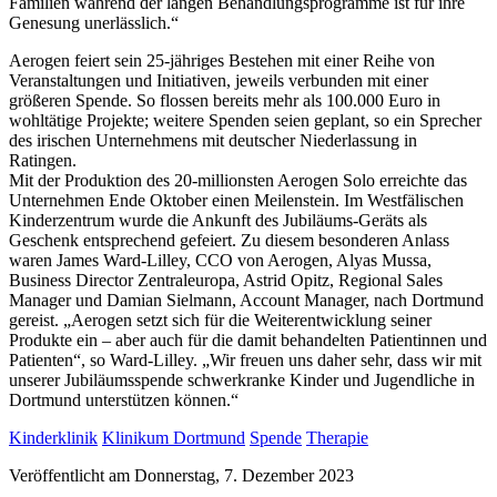
Familien während der langen Behandlungsprogramme ist für ihre
Genesung unerlässlich.“
Aerogen feiert sein 25-jähriges Bestehen mit einer Reihe von
Veranstaltungen und Initiativen, jeweils verbunden mit einer
größeren Spende. So flossen bereits mehr als 100.000 Euro in
wohltätige Projekte; weitere Spenden seien geplant, so ein Sprecher
des irischen Unternehmens mit deutscher Niederlassung in
Ratingen.
Mit der Produktion des 20-millionsten Aerogen Solo erreichte das
Unternehmen Ende Oktober einen Meilenstein. Im Westfälischen
Kinderzentrum wurde die Ankunft des Jubiläums-Geräts als
Geschenk entsprechend gefeiert. Zu diesem besonderen Anlass
waren James Ward-Lilley, CCO von Aerogen, Alyas Mussa,
Business Director Zentraleuropa, Astrid Opitz, Regional Sales
Manager und Damian Sielmann, Account Manager, nach Dortmund
gereist. „Aerogen setzt sich für die Weiterentwicklung seiner
Produkte ein – aber auch für die damit behandelten Patientinnen und
Patienten“, so Ward-Lilley. „Wir freuen uns daher sehr, dass wir mit
unserer Jubiläumsspende schwerkranke Kinder und Jugendliche in
Dortmund unterstützen können.“
Kinderklinik
Klinikum Dortmund
Spende
Therapie
Veröffentlicht am Donnerstag, 7. Dezember 2023