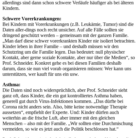
allerdings sind dann schon schwere Verläufe häufiger als bei älteren
Kindern.
Schwere Vorerkrankungen:
Bei Kindern mit Vorerkrankungen (z.B. Leukämie, Tumor) sind die
Daten aller-dings noch recht unsicher. Auf alle Fälle sollten sie
dringend geschützt werden – gemeinsam mit der ganzen Familie.
„Man darf diese schwer vorerkrankten Kinder nie isoliert betrachten.
Kinder leben in ihrer Familie – und deshalb müssen wir den
Schutzring um die Familie legen. Das bedeutet: null physischer
Kontakt, aber gerne soziale Kontakte, aber nur über die Medien“, so
Prof. Schneider. Konkret gehe es bei diesen Familien deshalb
darum, dass sie nun viel vorab organisieren müssen: Wer kann uns
unterstützen, wer kauft für uns ein usw.
Asthma:
Die Daten sind noch widersprüchlich, aber Prof. Schneider sieht
ganz oft, dass Kinder, die ein gut kontrolliertes Asthma haben,
generell gut durch Virus-Infektionen kommen. „Das dürfte bei
Corona nicht anders sein. Also, bitte keine notwendige Therapie
aussetzen“, empfiehlt der Experte. Und: Kinder dürfen auch
weiterhin an die frische Luft, aber immer mit den gleichen
Menschen – also mit der Familie. „Wir sollten eine Durchmischung
vermeiden, so wie es jetzt auch die Politik beschlossen hat.“