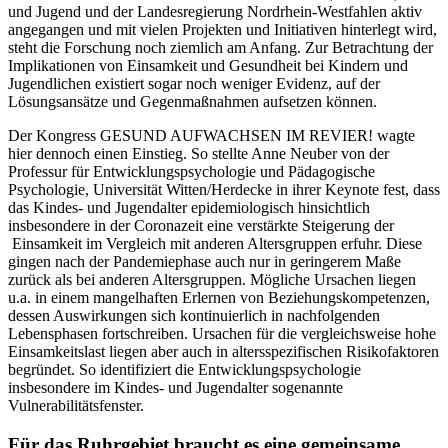
und Jugend und der Landesregierung Nordrhein-Westfahlen aktiv
angegangen und mit vielen Projekten und Initiativen hinterlegt wird,
steht die Forschung noch ziemlich am Anfang. Zur Betrachtung der
Implikationen von Einsamkeit und Gesundheit bei Kindern und
Jugendlichen existiert sogar noch weniger Evidenz, auf der
Lösungsansätze und Gegenmaßnahmen aufsetzen können.
Der Kongress GESUND AUFWACHSEN IM REVIER! wagte
hier dennoch einen Einstieg. So stellte Anne Neuber von der
Professur für Entwicklungspsychologie und Pädagogische
Psychologie, Universität Witten/Herdecke in ihrer Keynote fest, dass
das Kindes- und Jugendalter epidemiologisch hinsichtlich
insbesondere in der Coronazeit eine verstärkte Steigerung der
Einsamkeit im Vergleich mit anderen Altersgruppen erfuhr. Diese
gingen nach der Pandemiephase auch nur in geringerem Maße
zurück als bei anderen Altersgruppen. Mögliche Ursachen liegen
u.a. in einem mangelhaften Erlernen von Beziehungskompetenzen,
dessen Auswirkungen sich kontinuierlich in nachfolgenden
Lebensphasen fortschreiben. Ursachen für die vergleichsweise hohe
Einsamkeitslast liegen aber auch in altersspezifischen Risikofaktoren
begründet. So identifiziert die Entwicklungspsychologie
insbesondere im Kindes- und Jugendalter sogenannte
Vulnerabilitätsfenster.
Für das Ruhrgebiet braucht es eine gemeinsame