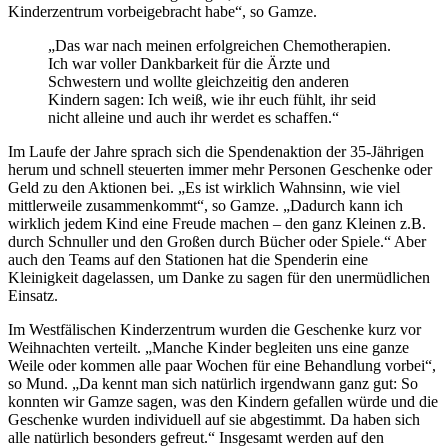
Kinderzentrum vorbeigebracht habe“, so Gamze.
„Das war nach meinen erfolgreichen Chemotherapien.
Ich war voller Dankbarkeit für die Ärzte und
Schwestern und wollte gleichzeitig den anderen
Kindern sagen: Ich weiß, wie ihr euch fühlt, ihr seid
nicht alleine und auch ihr werdet es schaffen.“
Im Laufe der Jahre sprach sich die Spendenaktion der 35-Jährigen
herum und schnell steuerten immer mehr Personen Geschenke oder
Geld zu den Aktionen bei. „Es ist wirklich Wahnsinn, wie viel
mittlerweile zusammenkommt“, so Gamze. „Dadurch kann ich
wirklich jedem Kind eine Freude machen – den ganz Kleinen z.B.
durch Schnuller und den Großen durch Bücher oder Spiele.“ Aber
auch den Teams auf den Stationen hat die Spenderin eine
Kleinigkeit dagelassen, um Danke zu sagen für den unermüdlichen
Einsatz.
Im Westfälischen Kinderzentrum wurden die Geschenke kurz vor
Weihnachten verteilt. „Manche Kinder begleiten uns eine ganze
Weile oder kommen alle paar Wochen für eine Behandlung vorbei“,
so Mund. „Da kennt man sich natürlich irgendwann ganz gut: So
konnten wir Gamze sagen, was den Kindern gefallen würde und die
Geschenke wurden individuell auf sie abgestimmt. Da haben sich
alle natürlich besonders gefreut.“ Insgesamt werden auf den