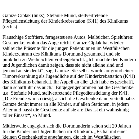
Gamze Ciplak (links); Stefanie Mund, stellvertretende
Pflegedienstleitung der Kinderkrebsstation (K41) des Klinikums
(rechts)
Flauschige Stofftiere, ferngesteuerte Autos, Malbücher, Spieluhren:
Geschenke, wohin das Auge reicht. Gamze Ciplak hat wieder
zahlreiche Präsente für die jungen Patient:innen im Westfälischen
Kinderzentrum des Klinikums Dortmund gesammelt und sie
pünktlich zu Weihnachten vorbeigebracht. „Ich möchte den Kindern
und Jugendlichen damit zeigen, dass sie nicht alleine sind und
jemand an sie denkt“, sagt Gamze. Sie selbst wurde aufgrund einer
Tumorerkrankung als Jugendliche auf der Kinderkrebsstation (K41)
des Klinikums behandelt. Ihr Appell an alle: „Ich habe es geschafft,
dann schafft ihr das auch.“ Entgegengenommen hat die Geschenke
u.a. Stefanie Mund, stellvertretende Pflegedienstleitung der K41.
„Die Freude war so riesig, als ich die Geschenke dann verteilt habe.
Gamze denkt immer an alle Kinder, auf allen Stationen, in jedem
Alter und passt die Geschenke auf sie an: Das ist ein wahnsinnig
toller Einsatz“, so Mund.
Mittlerweile engagiert sich die Dortmunderin schon seit 20 Jahren
für die Kinder und Jugendlichen im Klinikum. „Es hat mit einer
kleinen Geschenketüte angefangen, die ich im Westfälischen