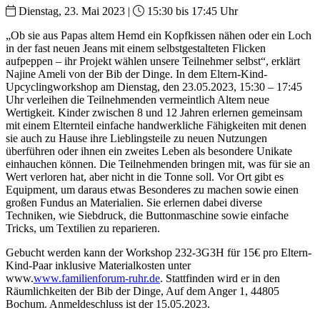
Dienstag, 23. Mai 2023 |
15:30 bis 17:45 Uhr
„Ob sie aus Papas altem Hemd ein Kopfkissen nähen oder ein Loch
in der fast neuen Jeans mit einem selbstgestalteten Flicken
aufpeppen – ihr Projekt wählen unsere Teilnehmer selbst“, erklärt
Najine Ameli von der Bib der Dinge. In dem Eltern-Kind-
Upcyclingworkshop am Dienstag, den 23.05.2023, 15:30 – 17:45
Uhr verleihen die Teilnehmenden vermeintlich Altem neue
Wertigkeit. Kinder zwischen 8 und 12 Jahren erlernen gemeinsam
mit einem Elternteil einfache handwerkliche Fähigkeiten mit denen
sie auch zu Hause ihre Lieblingsteile zu neuen Nutzungen
überführen oder ihnen ein zweites Leben als besondere Unikate
einhauchen können. Die Teilnehmenden bringen mit, was für sie an
Wert verloren hat, aber nicht in die Tonne soll. Vor Ort gibt es
Equipment, um daraus etwas Besonderes zu machen sowie einen
großen Fundus an Materialien. Sie erlernen dabei diverse
Techniken, wie Siebdruck, die Buttonmaschine sowie einfache
Tricks, um Textilien zu reparieren.
Gebucht werden kann der Workshop 232-3G3H für 15€ pro Eltern-
Kind-Paar inklusive Materialkosten unter
www.
www.familienforum-ruhr.de
. Stattfinden wird er in den
Räumlichkeiten der Bib der Dinge, Auf dem Anger 1, 44805
Bochum. Anmeldeschluss ist der 15.05.2023.