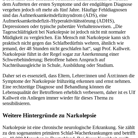
dem Auftreten der ersten Symptome und der endgültigen Diagnose
vergehen jedoch oft mehr als fünf Jahre. Häufige Fehldiagnosen
sind das Aufmerksamkeitsdefizitsyndrom (ADS), eine
Aufmerksamkeitsdefizit-/Hyperaktivitätsstörung (ADHS),
Depressionen oder typische pubertäre Verhaltensweisen. „Die
Tagesschläfrigkeit bei Narkolepsie ist jedoch nicht mit normaler
Müdigkeit zu vergleichen. Ein Mensch mit Narkolepsie kann sich
praktisch nicht gegen das Schlafbedürfnis wehren, ähnlich wie
jemand, der 48 Stunden nicht geschlafen hat“, sagt Prof. Kallweit.
Narkolepsie führt in der Regel sogar zur Anerkennung einer
Schwerbehinderung; Betroffene haben Anspruch auf
Nachteilsausgleiche in Schule, Ausbildung oder Studium.
Daher sei es essenziell, dass Eltern, Lehrer:innen und Ärzt:innen die
Symptome der Narkolepsie frühzeitig erkennen und ernst nehmen.
Eine rechtzeitige Diagnose und Behandlung können die
Lebensqualität der Betroffenen erheblich verbessern, daher ist es Ulf
Kallweit ein Anliegen immer wieder für dieses Thema zu
sensibilisieren.
Weitere Hintergründe zu Narkolepsie
Narkolepsie ist eine chronische neurologische Erkrankung. Sie zählt
zu den sogenannten primären Schlaf-Wacherkrankungen und betrifft