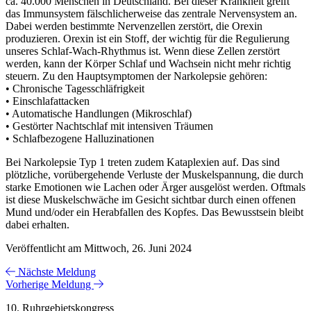
ca. 40.000 Menschen in Deutschland. Bei dieser Krankheit greift
das Immunsystem fälschlicherweise das zentrale Nervensystem an.
Dabei werden bestimmte Nervenzellen zerstört, die Orexin
produzieren. Orexin ist ein Stoff, der wichtig für die Regulierung
unseres Schlaf-Wach-Rhythmus ist. Wenn diese Zellen zerstört
werden, kann der Körper Schlaf und Wachsein nicht mehr richtig
steuern. Zu den Hauptsymptomen der Narkolepsie gehören:
• Chronische Tagesschläfrigkeit
• Einschlafattacken
• Automatische Handlungen (Mikroschlaf)
• Gestörter Nachtschlaf mit intensiven Träumen
• Schlafbezogene Halluzinationen
Bei Narkolepsie Typ 1 treten zudem Kataplexien auf. Das sind
plötzliche, vorübergehende Verluste der Muskelspannung, die durch
starke Emotionen wie Lachen oder Ärger ausgelöst werden. Oftmals
ist diese Muskelschwäche im Gesicht sichtbar durch einen offenen
Mund und/oder ein Herabfallen des Kopfes. Das Bewusstsein bleibt
dabei erhalten.
Veröffentlicht am Mittwoch, 26. Juni 2024
Nächste Meldung
Vorherige Meldung
10. Ruhrgebietskongress