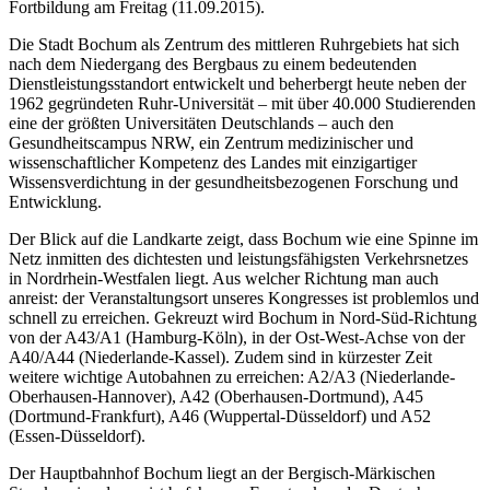
Fortbildung am Freitag (11.09.2015).
Die Stadt Bochum als Zentrum des mittleren Ruhrgebiets hat sich
nach dem Niedergang des Bergbaus zu einem bedeutenden
Dienstleistungsstandort entwickelt und beherbergt heute neben der
1962 gegründeten Ruhr-Universität – mit über 40.000 Studierenden
eine der größten Universitäten Deutschlands – auch den
Gesundheitscampus NRW, ein Zentrum medizinischer und
wissenschaftlicher Kompetenz des Landes mit einzigartiger
Wissensverdichtung in der gesundheitsbezogenen Forschung und
Entwicklung.
Der Blick auf die Landkarte zeigt, dass Bochum wie eine Spinne im
Netz inmitten des dichtesten und leistungsfähigsten Verkehrsnetzes
in Nordrhein-Westfalen liegt. Aus welcher Richtung man auch
anreist: der Veranstaltungsort unseres Kongresses ist problemlos und
schnell zu erreichen. Gekreuzt wird Bochum in Nord-Süd-Richtung
von der A43/A1 (Hamburg-Köln), in der Ost-West-Achse von der
A40/A44 (Niederlande-Kassel). Zudem sind in kürzester Zeit
weitere wichtige Autobahnen zu erreichen: A2/A3 (Niederlande-
Oberhausen-Hannover), A42 (Oberhausen-Dortmund), A45
(Dortmund-Frankfurt), A46 (Wuppertal-Düsseldorf) und A52
(Essen-Düsseldorf).
Der Hauptbahnhof Bochum liegt an der Bergisch-Märkischen