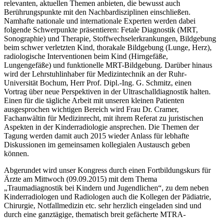
relevanten, aktuellen Themen anbieten, die bewusst auch
Berührungspunkte mit den Nachbardisziplinen einschließen.
Namhafte nationale und internationale Experten werden dabei
folgende Schwerpunkte präsentieren: Fetale Diagnostik (MRT,
Sonographie) und Therapie, Stoffwechselerkrankungen, Bildgebung
beim schwer verletzten Kind, thorakale Bildgebung (Lunge, Herz),
radiologische Interventionen beim Kind (Hirngefäße,
Lungengefäße) und funktionelle MRT-Bildgebung. Darüber hinaus
wird der Lehrstuhlinhaber für Medizintechnik an der Ruhr-
Universität Bochum, Herr Prof. Dipl.-Ing. G. Schmitz, einen
Vortrag über neue Perspektiven in der Ultraschalldiagnostik halten.
Einen für die tägliche Arbeit mit unseren kleinen Patienten
ausgesprochen wichtigen Bereich wird Frau Dr. Cramer,
Fachanwältin für Medizinrecht, mit ihrem Referat zu juristischen
Aspekten in der Kinderradiologie ansprechen. Die Themen der
Tagung werden damit auch 2015 wieder Anlass für lebhafte
Diskussionen im gemeinsamen kollegialen Austausch geben
können.
Abgerundet wird unser Kongress durch einen Fortbildungskurs für
Ärzte am Mittwoch (09.09.2015) mit dem Thema
„Traumadiagnostik bei Kindern und Jugendlichen“, zu dem neben
Kinderradiologen und Radiologen auch die Kollegen der Pädiatrie,
Chirurgie, Notfallmedizin etc. sehr herzlich eingeladen sind und
durch eine ganztägige, thematisch breit gefächerte MTRA-