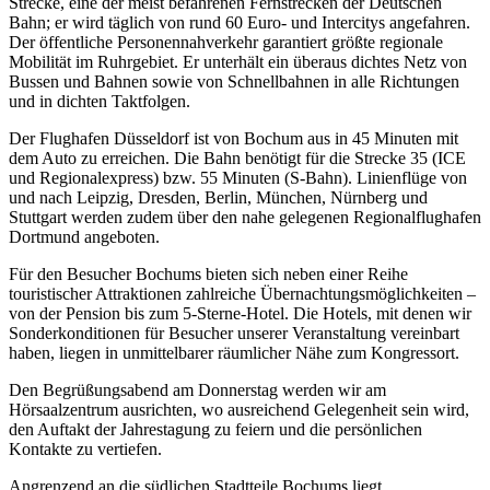
Strecke, eine der meist befahrenen Fernstrecken der Deutschen
Bahn; er wird täglich von rund 60 Euro- und Intercitys angefahren.
Der öffentliche Personennahverkehr garantiert größte regionale
Mobilität im Ruhrgebiet. Er unterhält ein überaus dichtes Netz von
Bussen und Bahnen sowie von Schnellbahnen in alle Richtungen
und in dichten Taktfolgen.
Der Flughafen Düsseldorf ist von Bochum aus in 45 Minuten mit
dem Auto zu erreichen. Die Bahn benötigt für die Strecke 35 (ICE
und Regionalexpress) bzw. 55 Minuten (S-Bahn). Linienflüge von
und nach Leipzig, Dresden, Berlin, München, Nürnberg und
Stuttgart werden zudem über den nahe gelegenen Regionalflughafen
Dortmund angeboten.
Für den Besucher Bochums bieten sich neben einer Reihe
touristischer Attraktionen zahlreiche Übernachtungsmöglichkeiten –
von der Pension bis zum 5-Sterne-Hotel. Die Hotels, mit denen wir
Sonderkonditionen für Besucher unserer Veranstaltung vereinbart
haben, liegen in unmittelbarer räumlicher Nähe zum Kongressort.
Den Begrüßungsabend am Donnerstag werden wir am
Hörsaalzentrum ausrichten, wo ausreichend Gelegenheit sein wird,
den Auftakt der Jahrestagung zu feiern und die persönlichen
Kontakte zu vertiefen.
Angrenzend an die südlichen Stadtteile Bochums liegt