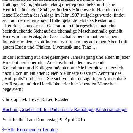
Hattingen/Ruhr, jahrzehntelang überregional bekannt für die
Henrichshütte, ein 1854 gegründetes Hüttenwerk. Nachdem der
letzte Hochofen der Anlage im Jahr 1987 stillgelegt wurde, findet
sich auf dem ehemaligen Hüttengelände jetzt das Restaurant
„Henrichs“, aus dessen Gastraum im Obergeschoss man eine
beeindruckende Sicht auf die ehemalige Maschinenhalle genießt.
Hier wird am Freitag der Gesellschaftsabend in authentischem
Industrieambiente stattfinden – wir freuen uns auf einen Abend mit
gutem Essen und Trinken, Livemusik und Tanz …
In der Hoffnung auf eine gelungene Jahrestagung und einen in jeder
Hinsicht bereichernden Austausch mit allen anwesenden
Kolleginnen und Kollegen möchten wir Sie hiermit sehr herzlich
nach Bochum einladen! Seien Sie unsere Gäste im Zentrum des
„Ruhrpotts“ und lassen Sie sich von der einzigartigen Atmosphäre
der Region und der Herzlichkeit der hier lebenden Menschen
begeistern!
Christoph M. Heyer & Leo Rossler
Bochum
Gesellschaft für Pädiatrische Radiologie
Kinderradiologie
Veröffentlicht am Donnerstag, 9. April 2015
Alle Kommenden Termine