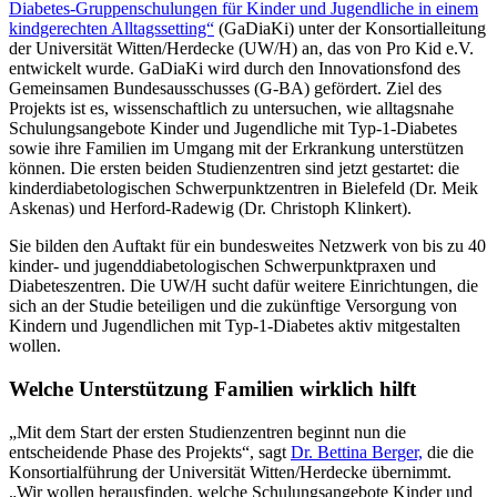
Diabetes-Gruppenschulungen für Kinder und Jugendliche in einem
kindgerechten Alltagssetting“
(GaDiaKi) unter der Konsortialleitung
der Universität Witten/Herdecke (UW/H) an, das von Pro Kid e.V.
entwickelt wurde. GaDiaKi wird durch den Innovationsfond des
Gemeinsamen Bundesausschusses (G-BA) gefördert. Ziel des
Projekts ist es, wissenschaftlich zu untersuchen, wie alltagsnahe
Schulungsangebote Kinder und Jugendliche mit Typ-1-Diabetes
sowie ihre Familien im Umgang mit der Erkrankung unterstützen
können. Die ersten beiden Studienzentren sind jetzt gestartet: die
kinderdiabetologischen Schwerpunktzentren in Bielefeld (Dr. Meik
Askenas) und Herford-Radewig (Dr. Christoph Klinkert).
Sie bilden den Auftakt für ein bundesweites Netzwerk von bis zu 40
kinder- und jugenddiabetologischen Schwerpunktpraxen und
Diabeteszentren. Die UW/H sucht dafür weitere Einrichtungen, die
sich an der Studie beteiligen und die zukünftige Versorgung von
Kindern und Jugendlichen mit Typ-1-Diabetes aktiv mitgestalten
wollen.
Welche Unterstützung Familien wirklich hilft
„Mit dem Start der ersten Studienzentren beginnt nun die
entscheidende Phase des Projekts“, sagt
Dr. Bettina Berger,
die die
Konsortialführung der Universität Witten/Herdecke übernimmt.
„Wir wollen herausfinden, welche Schulungsangebote Kinder und