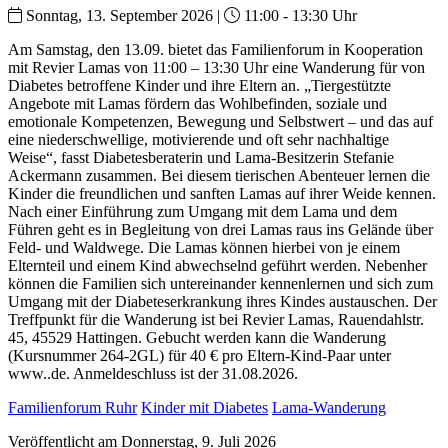
Sonntag, 13. September 2026 |
11:00 - 13:30 Uhr
Am Samstag, den 13.09. bietet das Familienforum in Kooperation
mit Revier Lamas von 11:00 – 13:30 Uhr eine Wanderung für von
Diabetes betroffene Kinder und ihre Eltern an. „Tiergestützte
Angebote mit Lamas fördern das Wohlbefinden, soziale und
emotionale Kompetenzen, Bewegung und Selbstwert – und das auf
eine niederschwellige, motivierende und oft sehr nachhaltige
Weise“, fasst Diabetesberaterin und Lama-Besitzerin Stefanie
Ackermann zusammen. Bei diesem tierischen Abenteuer lernen die
Kinder die freundlichen und sanften Lamas auf ihrer Weide kennen.
Nach einer Einführung zum Umgang mit dem Lama und dem
Führen geht es in Begleitung von drei Lamas raus ins Gelände über
Feld- und Waldwege. Die Lamas können hierbei von je einem
Elternteil und einem Kind abwechselnd geführt werden. Nebenher
können die Familien sich untereinander kennenlernen und sich zum
Umgang mit der Diabeteserkrankung ihres Kindes austauschen. Der
Treffpunkt für die Wanderung ist bei Revier Lamas, Rauendahlstr.
45, 45529 Hattingen. Gebucht werden kann die Wanderung
(Kursnummer 264-2GL) für 40 € pro Eltern-Kind-Paar unter
www..de. Anmeldeschluss ist der 31.08.2026.
Familienforum Ruhr
Kinder mit Diabetes
Lama-Wanderung
Veröffentlicht am Donnerstag, 9. Juli 2026