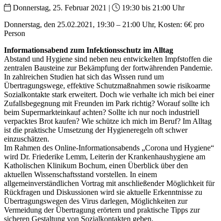
Donnerstag, 25. Februar 2021 |
19:30 bis 21:00 Uhr
Donnerstag, den 25.02.2021, 19:30 – 21:00 Uhr, Kosten: 6€ pro
Person
Informationsabend zum Infektionsschutz im Alltag
Abstand und Hygiene sind neben neu entwickelten Impfstoffen die
zentralen Bausteine zur Bekämpfung der fortwährenden Pandemie.
In zahlreichen Studien hat sich das Wissen rund um
Übertragungswege, effektive Schutzmaßnahmen sowie risikoarme
Sozialkontakte stark erweitert. Doch wie verhalte ich mich bei einer
Zufallsbegegnung mit Freunden im Park richtig? Worauf sollte ich
beim Supermarkteinkauf achten? Sollte ich nur noch industriell
verpacktes Brot kaufen? Wie schütze ich mich im Beruf? Im Alltag
ist die praktische Umsetzung der Hygieneregeln oft schwer
einzuschätzen.
Im Rahmen des Online-Informationsabends „Corona und Hygiene“
wird Dr. Friederike Lemm, Leiterin der Krankenhaushygiene am
Katholischen Klinikum Bochum, einen Überblick über den
aktuellen Wissenschaftsstand vorstellen. In einem
allgemeinverständlichen Vortrag mit anschließender Möglichkeit für
Rückfragen und Diskussionen wird sie aktuelle Erkenntnisse zu
Übertragungswegen des Virus darlegen, Möglichkeiten zur
Vermeidung der Übertragung erörtern und praktische Tipps zur
sicheren Gestaltung von Sozialkontakten geben.