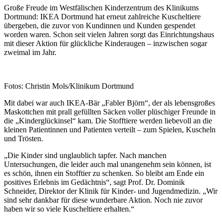
Große Freude im Westfälischen Kinderzentrum des Klinikums
Dortmund: IKEA Dortmund hat erneut zahlreiche Kuscheltiere
übergeben, die zuvor von Kundinnen und Kunden gespendet
worden waren. Schon seit vielen Jahren sorgt das Einrichtungshaus
mit dieser Aktion für glückliche Kinderaugen – inzwischen sogar
zweimal im Jahr.
Fotos: Christin Mols/Klinikum Dortmund
Mit dabei war auch IKEA-Bär „Fabler Björn“, der als lebensgroßes
Maskottchen mit prall gefüllten Säcken voller plüschiger Freunde in
die „Kinderglückinsel“ kam. Die Stofftiere werden liebevoll an die
kleinen Patientinnen und Patienten verteilt – zum Spielen, Kuscheln
und Trösten.
„Die Kinder sind unglaublich tapfer. Nach manchen
Untersuchungen, die leider auch mal unangenehm sein können, ist
es schön, ihnen ein Stofftier zu schenken. So bleibt am Ende ein
positives Erlebnis im Gedächtnis“, sagt Prof. Dr. Dominik
Schneider, Direktor der Klinik für Kinder- und Jugendmedizin. „Wir
sind sehr dankbar für diese wunderbare Aktion. Noch nie zuvor
haben wir so viele Kuscheltiere erhalten.“