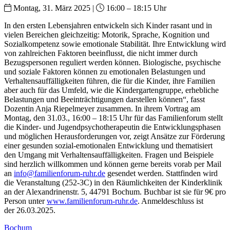
Montag, 31. März 2025 |
16:00 – 18:15 Uhr
In den ersten Lebensjahren entwickeln sich Kinder rasant und in
vielen Bereichen gleichzeitig: Motorik, Sprache, Kognition und
Sozialkompetenz sowie emotionale Stabilität. Ihre Entwicklung wird
von zahlreichen Faktoren beeinflusst, die nicht immer durch
Bezugspersonen reguliert werden können. Biologische, psychische
und soziale Faktoren können zu emotionalen Belastungen und
Verhaltensauffälligkeiten führen, die für die Kinder, ihre Familien
aber auch für das Umfeld, wie die Kindergartengruppe, erhebliche
Belastungen und Beeinträchtigungen darstellen können“, fasst
Dozentin Anja Riepelmeyer zusammen. In ihrem Vortrag am
Montag, den 31.03., 16:00 – 18:15 Uhr für das Familienforum stellt
die Kinder- und Jugendpsychotherapeutin die Entwicklungsphasen
und möglichen Herausforderungen vor, zeigt Ansätze zur Förderung
einer gesunden sozial-emotionalen Entwicklung und thematisiert
den Umgang mit Verhaltensauffälligkeiten. Fragen und Beispiele
sind herzlich willkommen und können gerne bereits vorab per Mail
an
info@familienforum-ruhr.de
gesendet werden. Stattfinden wird
die Veranstaltung (252-3C) in den Räumlichkeiten der Kinderklinik
an der Alexandrinenstr. 5, 44791 Bochum. Buchbar ist sie für 9€ pro
Person unter
www.familienforum-ruhr.de
. Anmeldeschluss ist
der 26.03.2025.
Bochum