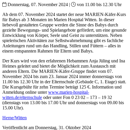
Donnerstag, 07. November 2024 |
von 11.00 bis 12.30 Uhr
Ab dem 07. November 2024 startet der neue MARIEN-Käfer-Kurs
für Babys ab 3 Monaten im Marien Hospital Witten. In dieser
liebevoll gestalteten Gruppe werden die Sinne des Babys durch
gezielte Bewegungs- und Spielangebote gefördert, um eine gesunde
Entwicklung von Körper, Seele und Geist zu unterstützen. Neben
spielerischen Aktivitäten zur Selbstwahrnehmung gibt es fachliche
Anleitungen rund um das Handling, Stillen und Füttern – alles in
einem entspannten Rahmen für Eltern und Babys.
Der Kurs wird von den erfahrenen Hebammen Anja Jüling und Ina
Heimes geleitet und bietet die Möglichkeit zum Austausch mit
anderen Eltern. Die MARIEN-Käfer-Gruppe findet vom 07.
November 2024 bis zum 23. Januar 2024 immer donnerstags von
11.00 bis 12.30 Uhr in der Elternschule (Gebäude C, 1. Etage) statt.
Die Kursgebühr für zehn Termine beträgt 125 €. Information und
Anmeldung online unter
www.marien-hospital-
witten.de/elternschule
oder unter Fon 0 23 02 – 173 – 19 32
(dienstags von 13.00 bis 17.00 Uhr und donnerstags von 09.00 bis
15.00 Uhr).
Herne/Witten
Veröffentlicht am Donnerstag, 31. Oktober 2024