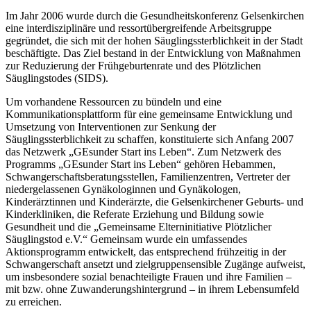
Im Jahr 2006 wurde durch die Gesundheitskonferenz Gelsenkirchen
eine interdisziplinäre und ressortübergreifende Arbeitsgruppe
gegründet, die sich mit der hohen Säuglingssterblichkeit in der Stadt
beschäftigte. Das Ziel bestand in der Entwicklung von Maßnahmen
zur Reduzierung der Frühgeburtenrate und des Plötzlichen
Säuglingstodes (SIDS).
Um vorhandene Ressourcen zu bündeln und eine
Kommunikationsplattform für eine gemeinsame Entwicklung und
Umsetzung von Interventionen zur Senkung der
Säuglingssterblichkeit zu schaffen, konstituierte sich Anfang 2007
das Netzwerk „GEsunder Start ins Leben“. Zum Netzwerk des
Programms „GEsunder Start ins Leben“ gehören Hebammen,
Schwangerschaftsberatungsstellen, Familienzentren, Vertreter der
niedergelassenen Gynäkologinnen und Gynäkologen,
Kinderärztinnen und Kinderärzte, die Gelsenkirchener Geburts- und
Kinderkliniken, die Referate Erziehung und Bildung sowie
Gesundheit und die „Gemeinsame Elterninitiative Plötzlicher
Säuglingstod e.V.“ Gemeinsam wurde ein umfassendes
Aktionsprogramm entwickelt, das entsprechend frühzeitig in der
Schwangerschaft ansetzt und zielgruppensensible Zugänge aufweist,
um insbesondere sozial benachteiligte Frauen und ihre Familien –
mit bzw. ohne Zuwanderungshintergrund – in ihrem Lebensumfeld
zu erreichen.