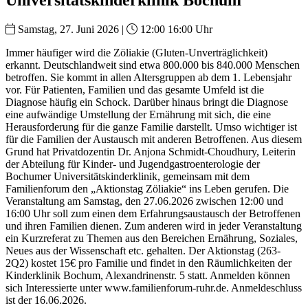
Samstag, 27. Juni 2026 |
12:00 16:00 Uhr
Immer häufiger wird die Zöliakie (Gluten-Unverträglichkeit)
erkannt. Deutschlandweit sind etwa 800.000 bis 840.000 Menschen
betroffen. Sie kommt in allen Altersgruppen ab dem 1. Lebensjahr
vor. Für Patienten, Familien und das gesamte Umfeld ist die
Diagnose häufig ein Schock. Darüber hinaus bringt die Diagnose
eine aufwändige Umstellung der Ernährung mit sich, die eine
Herausforderung für die ganze Familie darstellt. Umso wichtiger ist
für die Familien der Austausch mit anderen Betroffenen. Aus diesem
Grund hat Privatdozentin Dr. Anjona Schmidt-Choudhury, Leiterin
der Abteilung für Kinder- und Jugendgastroenterologie der
Bochumer Universitätskinderklinik, gemeinsam mit dem
Familienforum den „Aktionstag Zöliakie“ ins Leben gerufen. Die
Veranstaltung am Samstag, den 27.06.2026 zwischen 12:00 und
16:00 Uhr soll zum einen dem Erfahrungsaustausch der Betroffenen
und ihren Familien dienen. Zum anderen wird in jeder Veranstaltung
ein Kurzreferat zu Themen aus den Bereichen Ernährung, Soziales,
Neues aus der Wissenschaft etc. gehalten. Der Aktionstag (263-
2Q2) kostet 15€ pro Familie und findet in den Räumlichkeiten der
Kinderklinik Bochum, Alexandrinenstr. 5 statt. Anmelden können
sich Interessierte unter www.familienforum-ruhr.de. Anmeldeschluss
ist der 16.06.2026.